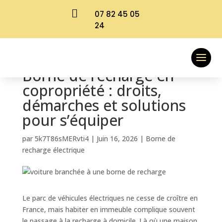

07 82 45 05
24
Borne de recharge en
copropriété : droits,
démarches et solutions
pour s’équiper
par
5k7T86sMERvti4
|
Juin 16, 2026
|
Borne de
recharge électrique
Le parc de véhicules électriques ne cesse de croître en
France, mais habiter en immeuble complique souvent
le passage à la recharge à domicile. Là où une maison