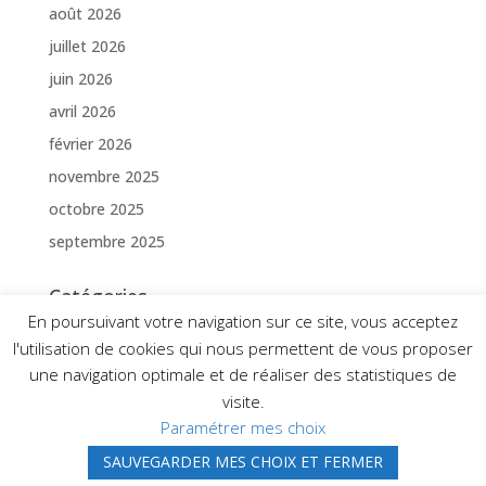
août 2026
juillet 2026
juin 2026
avril 2026
février 2026
novembre 2025
octobre 2025
septembre 2025
Catégories
En poursuivant votre navigation sur ce site, vous acceptez
Borne de recharge électrique
l'utilisation de cookies qui nous permettent de vous proposer
Installation photovoltaïque
une navigation optimale et de réaliser des statistiques de
Non classé
visite.
Panneaux solaires
Paramétrer mes choix
SAUVEGARDER MES CHOIX ET FERMER