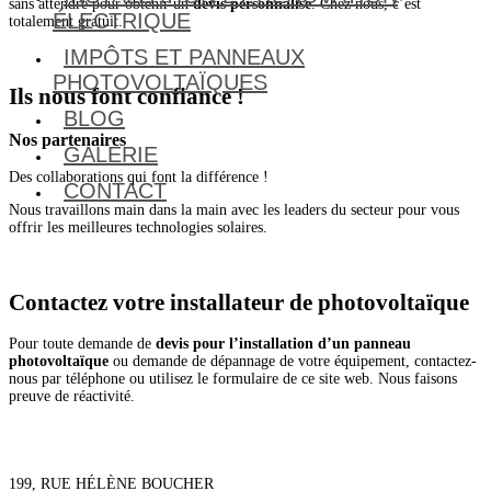
sans attendre pour obtenir un
devis personnalisé
. Chez nous, c’est
ÉLECTRIQUE
totalement gratuit.
IMPÔTS ET PANNEAUX
PHOTOVOLTAÏQUES
Ils nous font confiance !
BLOG
Nos partenaires
GALERIE
Des collaborations qui font la différence !
CONTACT
Nous travaillons main dans la main avec les leaders du secteur pour vous
offrir les meilleures technologies solaires.
Contactez votre installateur de photovoltaïque
Pour toute demande de
devis pour l’installation d’un panneau
photovoltaïque
ou demande de dépannage de votre équipement, contactez-
nous par téléphone ou utilisez le formulaire de ce site web. Nous faisons
preuve de réactivité.
ADRESSE
199, RUE HÉLÈNE BOUCHER