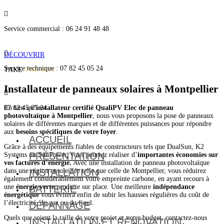
Installation photovoltaïque à Montpellier​

Service commercial : 06 24 91 48 48
Installation

DÉCOUVRIR
Service technique : 07 82 45 05 24
TAKE
THE SUN
Installateur de panneaux solaires à Montpellier

En tant qu’
installateur certifié QualiPV Elec de panneau
07 82 45 05 24
photovoltaïque à Montpellier
, nous vous proposons la pose de panneaux
solaires de différentes marques et de différentes puissances pour répondre
aux
besoins spécifiques de votre foyer
.
ACCUEIL
Grâce à des équipements fiables de constructeurs tels que DualSun, K2
PRÉSENTATION
Systems ou SunPower, vous pourrez réaliser d’
importantes économies sur
vos factures d’énergie.
Avec une installation de panneau photovoltaïque
dans une région ensoleillée telle que celle de Montpellier, vous réduirez
INSTALLATION
également considérablement votre empreinte carbone, en ayant recours à
une
énergie verte
produite sur place. Une meilleure
indépendance
BATTERIE
énergétique
vous évitera enfin de subir les hausses régulières du coût de
l’électricité, du gaz ou du fioul.
DÉPANNAGE
Quels que soient la taille de votre projet et votre budget, contactez-nous
INSTALLATION ET RÉNOVATION